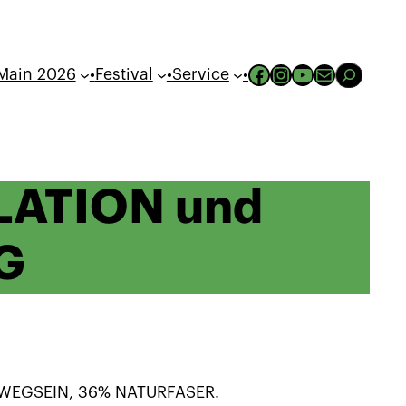
Suchen
Facebook
Instagram
YouTube
Mail
Main 2026
•
Festival
•
Service
•
LATION und
G
 WEGSEIN, 36% NATURFASER.