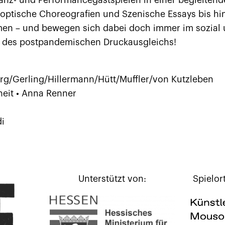
Tanz- und Performancegastspielen in einer begleitend
optische Choreografien und Szenische Essays bis hin 
emen – und bewegen sich dabei doch immer im sozial 
ma des postpandemischen Druckausgleichs!
rg/Gerling/Hillermann/Hütt/Muffler/von Kutzleben
eit • Anna Renner
di
Unterstützt von:
Spielor