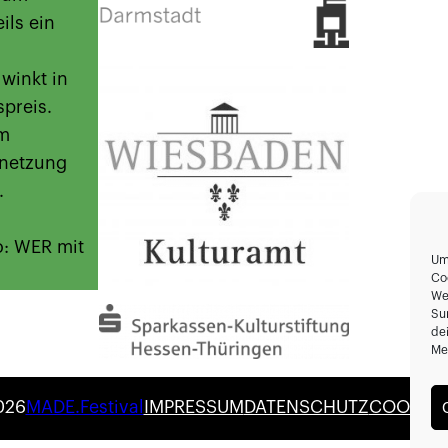
ils ein
winkt in
preis.
em
rnetzung
.
o: WER mit
Um
Co
We
Su
de
Me
026
MADE.Festival
IMPRESSUM
DATENSCHUTZ
COOKIES 