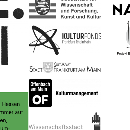
n Hessen
immer auf
en,
aum-