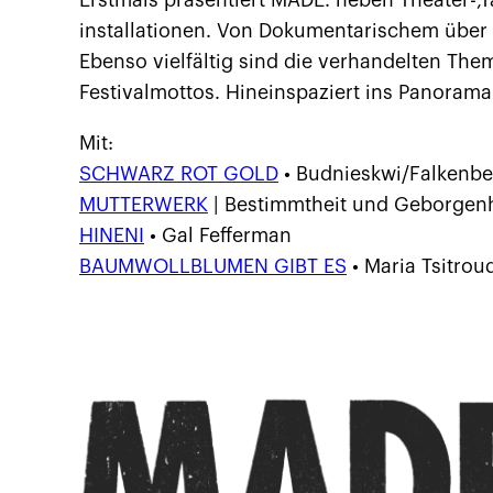
Erstmals präsentiert MADE. neben Theater-,
installationen. Von Dokumentarischem über 
Ebenso vielfältig sind die verhandelten Th
Festivalmottos. Hineinspaziert ins Panora
Mit:
SCHWARZ ROT GOLD
• Budnieskwi/Falkenbe
MUTTERWERK
| Bestimmtheit und Geborgenh
HINENI
• Gal Fefferman
BAUMWOLLBLUMEN GIBT ES
• Maria Tsitrou