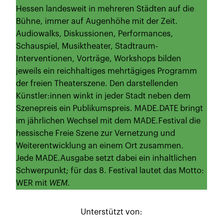
Hessen landesweit in mehreren Städten auf die
Bühne, immer auf Augenhöhe mit der Zeit.
Audiowalks, Diskussionen, Performances,
Schauspiel, Musiktheater, Stadtraum-
Interventionen, Vorträge, Workshops bilden
jeweils ein reichhaltiges mehrtägiges Programm
der freien Theaterszene. Den darstellenden
Künstler:innen winkt in jeder Stadt neben dem
Szenepreis ein Publikumspreis. MADE.DATE bringt
im jährlichen Wechsel mit dem MADE.Festival die
hessische Freie Szene zur Vernetzung und
Weiterentwicklung an einem Ort zusammen.
Jede MADE.Ausgabe setzt dabei ein inhaltlichen
Schwerpunkt; für das 8. Festival lautet das Motto:
WER mit
WEM.
Unterstützt von: