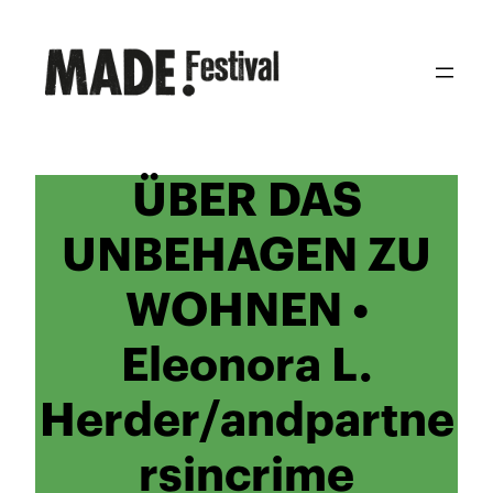
Zum
Inhalt
springen
ÜBER DAS
UNBEHAGEN ZU
WOHNEN •
Eleonora L.
Herder/andpartne
rsincrime