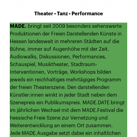
Theater • Tanz • Performance
MADE.
bringt seit 2009 besonders sehenswerte
Produktionen der Freien Darstellenden Künste in
Hessen landesweit in mehreren Städten auf die
Bühne, immer auf Augenhöhe mit der Zeit.
Audiowalks, Diskussionen, Performances,
Schauspiel, Musiktheater, Stadtraum-
Interventionen, Vorträge, Workshops bilden
jeweils ein reichhaltiges mehrtägiges Programm
der freien Theaterszene. Den darstellenden
Künstler:innen winkt in jeder Stadt neben dem
Szenepreis ein Publikumspreis. MADE.DATE bringt
im jährlichen Wechsel mit dem MADE.Festival die
hessische Freie Szene zur Vernetzung und
Weiterentwicklung an einem Ort zusammen.
Jede MADE.Ausgabe setzt dabei ein inhaltlichen