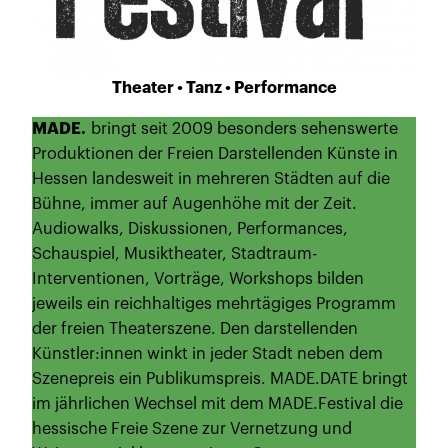
Theater • Tanz • Performance
MADE.
bringt seit 2009 besonders sehenswerte
Produktionen der Freien Darstellenden Künste in
Hessen landesweit in mehreren Städten auf die
Bühne, immer auf Augenhöhe mit der Zeit.
Audiowalks, Diskussionen, Performances,
Schauspiel, Musiktheater, Stadtraum-
Interventionen, Vorträge, Workshops bilden
jeweils ein reichhaltiges mehrtägiges Programm
der freien Theaterszene. Den darstellenden
Künstler:innen winkt in jeder Stadt neben dem
Szenepreis ein Publikumspreis. MADE.DATE bringt
im jährlichen Wechsel mit dem MADE.Festival die
hessische Freie Szene zur Vernetzung und