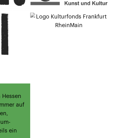
n Hessen
immer auf
en,
aum-
ils ein