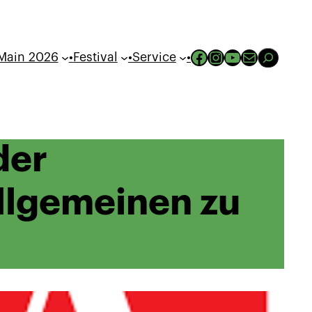
Suchen
Facebook
Instagram
YouTube
Mail
Main 2026
•
Festival
•
Service
•
der
llgemeinen zu