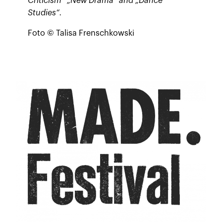
Criticism“ „New Drama“ and „Dance
Studies“.
Foto © Talisa Frenschkowski