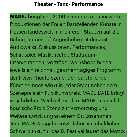
Theater • Tanz • Performance
MADE.
bringt seit 2009 besonders sehenswerte
Produktionen der Freien Darstellenden Künste in
Hessen landesweit in mehreren Städten auf die
Bühne, immer auf Augenhöhe mit der Zeit.
Audiowalks, Diskussionen, Performances,
Schauspiel, Musiktheater, Stadtraum-
Interventionen, Vorträge, Workshops bilden
jeweils ein reichhaltiges mehrtägiges Programm
der freien Theaterszene. Den darstellenden
Künstler:innen winkt in jeder Stadt neben dem
Szenepreis ein Publikumspreis. MADE.DATE bringt
im jährlichen Wechsel mit dem MADE.Festival die
hessische Freie Szene zur Vernetzung und
Weiterentwicklung an einem Ort zusammen.
Jede MADE.Ausgabe setzt dabei ein inhaltlichen
Schwerpunkt; für das 8. Festival lautet das Motto: